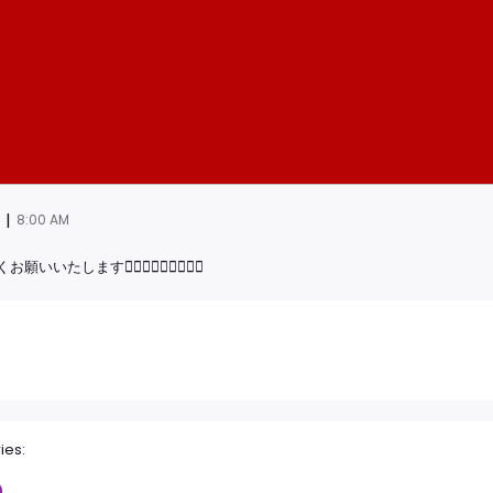
|
8:00 AM
いたします🙇🏻‍♂️🙇🏻‍♂️🙇🏻‍♂️
ies: