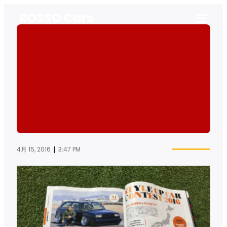
ROSSO Cars
|
4月 15, 2016
3:47 PM