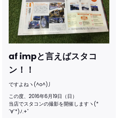
af impと言えばスタコ
ン！！
ですよねヽ(^o^)丿
この度、2016年6月19日（日）
当店でスタコンの撮影を開催しますヽ(*
´∀`*)ﾉ.+ﾟ