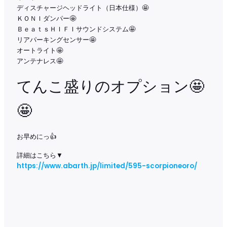
ディスチャージヘッドライト（日本仕様）🤩
ＫＯＮＩダンパー🤩
ＢｅａｔｓＨＩＦＩサウンドシステム🤩
リアパーキングセンサー🤩
オートライト🤩
アンテナレス🤩
てんこ盛りのオプション🤩
🤩
お早めにっ👍
詳細はこちら▼
https://www.abarth.jp/limited/595-scorpioneoro/