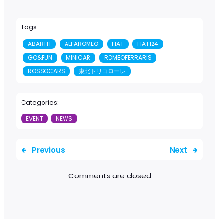
Tags:
ABARTH
ALFAROMEO
FIAT
FIAT124
GO&FUN
MINICAR
ROMEOFERRARIS
ROSSOCARS
東北トリコローレ
Categories:
EVENT
NEWS
Previous
Next
Comments are closed