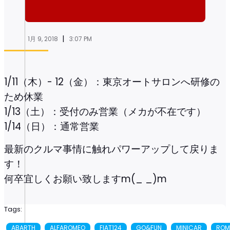
|
1月 9, 2018
3:07 PM
1/11（木）- 12（金）：東京オートサロンへ研修の
ため休業
1/13（土）：受付のみ営業（メカが不在です）
1/14（日）：通常営業
最新のクルマ事情に触れパワーアップして戻りま
す！
何卒宜しくお願い致しますm(_ _)m
Tags:
ABARTH
ALFAROMEO
FIAT124
GO&FUN
MINICAR
ROM