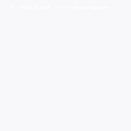
ta
+8 235 24 0998
info@rosso-cars.com