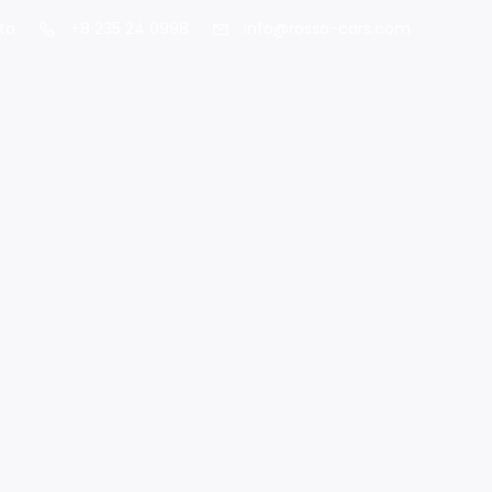
ta
+8 235 24 0998
info@rosso-cars.com