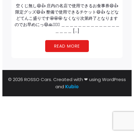
空くじ無し😄👍 庄内の名店で使用できるお食事券😄👍
限定グッズ😄👍 整備で使用できるチケット😄👍 などな
どてんこ盛りです🤩🤩🤩 なくなり次第終了となります
のでお早めにっ😄🙏🙇🏻‍♂️ ＿＿＿＿＿＿＿＿＿＿＿＿＿＿
＿＿＿＿ […]
READ MORE
© 2026 ROSSO Cars. Created with ❤ using WordPress
and
Kubio