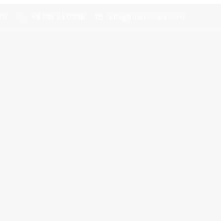
ta
+8 235 24 0998
info@rosso-cars.com