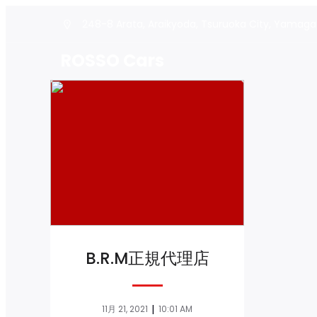
248-8 Arata, Araikyoda, Tsuruoka City, Yamaga
ROSSO Cars
B.R.M正規代理店
|
11月 21, 2021
10:01 AM