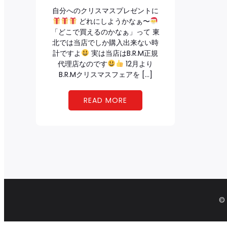
自分へのクリスマスプレゼントに
どれにしようかなぁ〜
「どこで買えるのかなぁ」って 東
北では当店でしか購入出来ない時
計ですよ
実は当店はB.R.M正規
代理店なのです
12月より
B.R.Mクリスマスフェアを […]
READ MORE
©